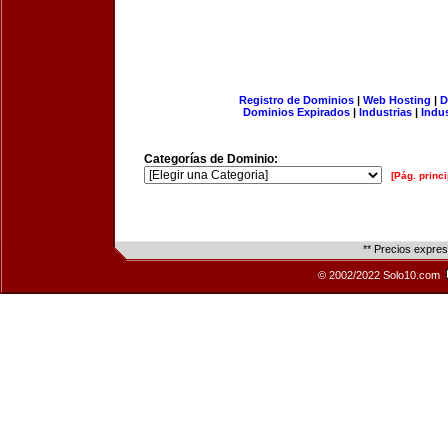
Registro de Dominios
|
Web Hosting
|
D
Dominios Expirados
|
Industrias
|
Indu
Categorías de Dominio:
[Pág. princi
** Precios expre
© 2002/2022 Solo10.com