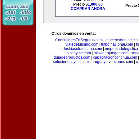
COMPRAR AHORA
Precio $
1,000.00
Precio 
COMPRAR AHORA
Otros dominios en venta:
ConsultoresEnSeguros.com
|
crucerosdeplacer.c
viajedeturismo.com
|
futbolnacional.com
|
f
industriacolombiana.com
|
empresadelogistica
sitiopyme.com
|
misvideojuegos.com
|
serv
guiadeproductos.com
|
capacitacioncontinua.com
solucionespyme.com
|
uruguayinversiones.com
|
c