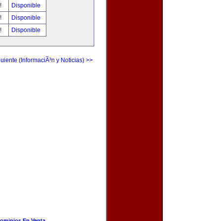
r!
Disponible
r!
Disponible
r!
Disponible
uiente (InformaciÃ³n y Noticias) >>
ominios En Venta