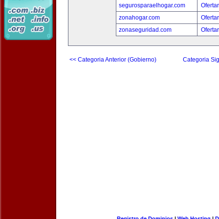
segurosparaelhogar.com
Oferta
zonahogar.com
Oferta
zonaseguridad.com
Oferta
<< Categoria Anterior (Gobierno)
Categoria Sig
Registro de Dominios
|
Web Hosting
|
D